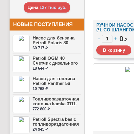
Цена
127 тыс
руб.
НОВЫЕ ПОСТУПЛЕНИЯ
РУЧНОЙ НАСОС 
(Ч, СО ШЛАНГО
СЧЕТЧИКОМ)
0
Насос для бензина
₽
Petroll Polaris 80
60 717 ₽
Petroll OGM 40
Счетчик дизельного
топлива ...
18 644 ₽
Насос для топлива
Petroll Panther 56
10 768 ₽
Топливораздаточная
колонка kamka 3111-
03 S...
772 800 ₽
Petroll Spectra basic
топливораздаточная
к...
24 945 ₽