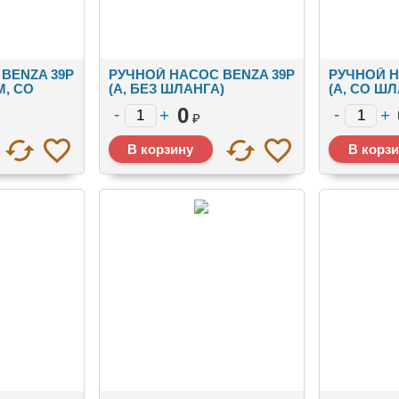
BENZA 39Р
РУЧНОЙ НАСОС BENZA 39Р
РУЧНОЙ Н
М, СО
(А, БЕЗ ШЛАНГА)
(А, СО Ш
0
₽